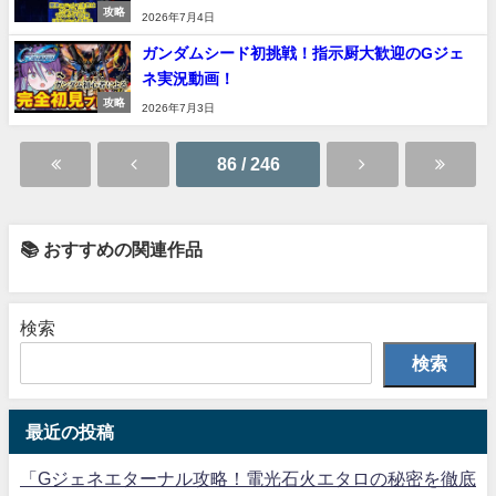
攻略
2026年7月4日
ガンダムシード初挑戦！指示厨大歓迎のGジェ
ネ実況動画！
攻略
2026年7月3日
86 / 246
📚 おすすめの関連作品
検索
検索
最近の投稿
「Gジェネエターナル攻略！電光石火エタロの秘密を徹底