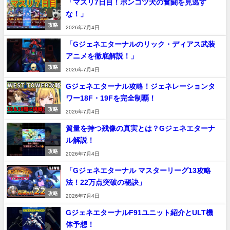
「マスリ7日目！ポンコツ犬の奮闘を見逃す
な！」
攻略
2026年7月4日
「Gジェネエターナルのリック・ディアス武装
アニメを徹底解説！」
攻略
2026年7月4日
Gジェネエターナル攻略！ジェネレーションタ
ワー18F・19Fを完全制覇！
攻略
2026年7月4日
質量を持つ残像の真実とは？Gジェネエターナ
ル解説！
攻略
2026年7月4日
「Gジェネエターナル マスターリーグ13攻略
法！22万点突破の秘訣」
攻略
2026年7月4日
GジェネエターナルF91ユニット紹介とULT機
体予想！