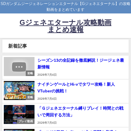
SDガンダムジージェネレーションエターナル【Gジェネエターナル】の攻略
動画をまとめています
Gジェネエターナル攻略動画
まとめ速報
新着記事
シーズン13の全記録を徹底解説！ジージェネ最
新情報
攻略
2026年7月4日
ナイチンゲールとHi-νでタワー攻略！新人
VTuberの挑戦！
攻略
2026年7月4日
「Ｇジェネエターナル縛りプレイ！時間との戦
いで周回する方法」
プレイ動画
2026年7月4日