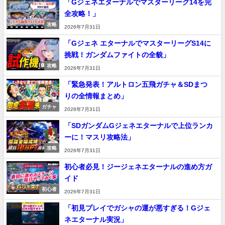
「Gジェネエターナルでマスターリーグ14を完
全攻略！」
攻略
2026年7月31日
「Gジェネ エターナルでマスターリーグS14に
挑戦！ガンダムファイトの全貌」
攻略
2026年7月31日
「緊急発表！アルトロン五飛ガチャ＆SDまつ
りの全情報まとめ」
ガチャ
2026年7月31日
「SDガンダムGジェネエターナルで上位ランカ
ーに！マスリ攻略法」
攻略
2026年7月31日
初心者必見！ジージェネエターナルの進め方ガ
イド
初心者
2026年7月31日
「初見プレイでガシャの運が悪すぎる！Gジェ
ネエターナル実況」