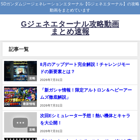
SDガンダムジージェネレーションエターナル【Gジェネエターナル】の攻略
動画をまとめています
Gジェネエターナル攻略動画
まとめ速報
記事一覧
8月のアップデート完全解説！チャレンジモー
ドの新要素とは？
攻略
2026年7月31日
「新ガシャ情報！限定アルトロン＆ヘビーアー
ムズ徹底解説」
最新情報
2026年7月31日
次回Eシミュレーター予想！熱い機体とキャラ
を大公開！
攻略
2026年7月31日