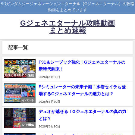
SDガンダムジージェネレーションエターナル【Gジェネエターナル】の攻略
動画をまとめています
Gジェネエターナル攻略動画
まとめ速報
記事一覧
F91＆シーブック強化！Gジェネエターナルの
新時代到来！
攻略
2026年6月30日
Eシミュレーターの未来予測！水着セイラも登
場するGジェネエターナルの魅力とは？
イベント
2026年6月30日
デュオが魅せる！Gジェネエターナルの真の力
とは？
レア機体
2026年6月30日