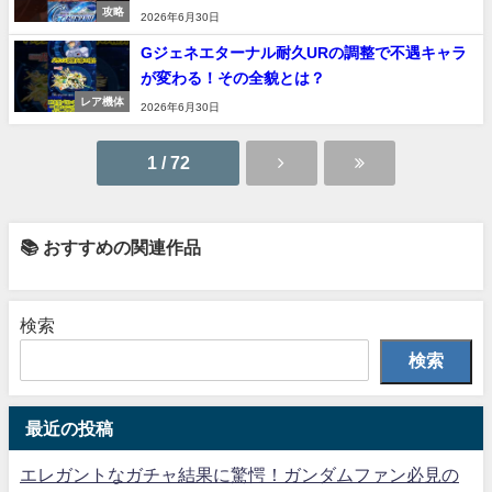
攻略
2026年6月30日
Gジェネエターナル耐久URの調整で不遇キャラ
が変わる！その全貌とは？
レア機体
2026年6月30日
1 / 72
📚 おすすめの関連作品
検索
検索
最近の投稿
エレガントなガチャ結果に驚愕！ガンダムファン必見の