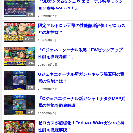
「SDガンダムGジェネ エターナル特別ミッシ
ョン攻略 Vol.279！」
攻略
2026年8月6日
限定アルトロン五飛の性能徹底評価！ゼロカス
との相性は？
ガチャ
2026年8月6日
「Gジェネエターナル攻略！EWピックアップ
性能を徹底考察！」
攻略
2026年8月6日
Gジェネエターナル新ガシャキャラ張五飛の驚
異の性能とは？
攻略
2026年8月6日
「Gジェネエターナル新ガシャ！ナタクMAP兵
器の性能を徹底解説」
攻略
2026年8月6日
ゼロカスが超強化！Endless Waltzガシャの神
性能を徹底解説！