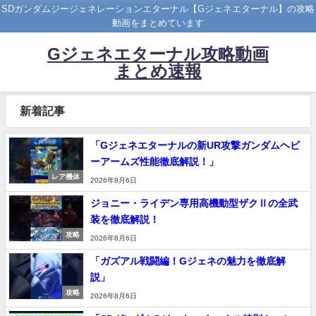
SDガンダムジージェネレーションエターナル【Gジェネエターナル】の攻略
動画をまとめています
Gジェネエターナル攻略動画
まとめ速報
新着記事
「Gジェネエターナルの新UR攻撃ガンダムヘビ
ーアームズ性能徹底解説！」
レア機体
2026年8月6日
ジョニー・ライデン専用高機動型ザクⅡの全武
装を徹底解説！
攻略
2026年8月6日
「ガズアル戦闘編！Gジェネの魅力を徹底解
説」
攻略
2026年8月6日