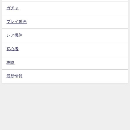
ガチャ
プレイ動画
レア機体
初心者
攻略
最新情報
Gジェネエターナル攻略動画まとめ速報 All Rights Reserved.