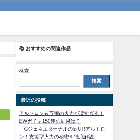
📚 おすすめの関連作品
検索
！
検索
最近の投稿
アルトロン＆五飛の火力が凄すぎる！
EWガチャ150連の結果は？
「Gジェネエターナルの新URアルトロ
ン！支援型火力の秘密を徹底解説」