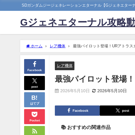
SDガンダムジージェネレーションエターナル【Gジェネエター
Gジェネエターナル攻略
ホーム
レア機体
最強パイロット登場！URアトラス
レア機体
Facebook
最強パイロット登場！
post
2026年5月10日
2026年5月10日
はてブ
Facebook
post
Pocket
📚 おすすめの関連作品