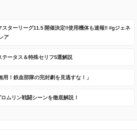
ターリーグ11.5 開催決定‼︎使用機体も速報‼︎ #gジェネ
レア
ステータス＆特殊セリフ5選解説
R無用！鉄血部隊の完封劇を見逃すな！」
グロムリン戦闘シーンを徹底解説！