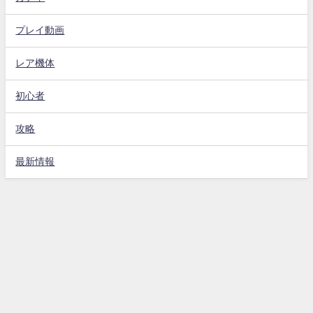
プレイ動画
レア機体
初心者
攻略
最新情報
Gジェネエターナル攻略動画まとめ速報 All Rights Reserved.