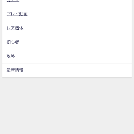
プレイ動画
レア機体
初心者
攻略
最新情報
Gジェネエターナル攻略動画まとめ速報 All Rights Reserved.