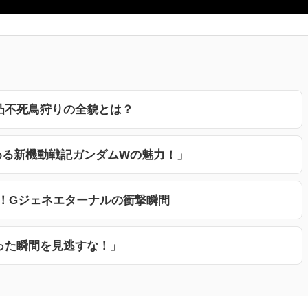
凸不死鳥狩りの全貌とは？
める新機動戦記ガンダムWの魅力！」
墜！Gジェネエターナルの衝撃瞬間
った瞬間を見逃すな！」