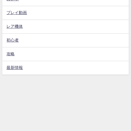
プレイ動画
レア機体
初心者
攻略
最新情報
Gジェネエターナル攻略動画まとめ速報 All Rights Reserved.