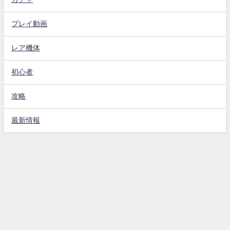
プレイ動画
レア機体
初心者
攻略
最新情報
Gジェネエターナル攻略動画まとめ速報 All Rights Reserved.