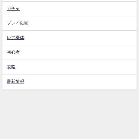
ガチャ
プレイ動画
レア機体
初心者
攻略
最新情報
Gジェネエターナル攻略動画まとめ速報 All Rights Reserved.