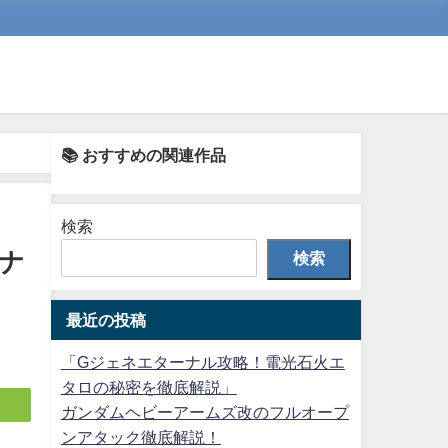
📚 おすすめの関連作品
検索
ナ
検索
最近の投稿
「Gジェネエターナル攻略！電光石火エ
タロの秘密を徹底解説」
ガンダムヘビーアームズ改のフルオープ
ンアタック徹底解説！