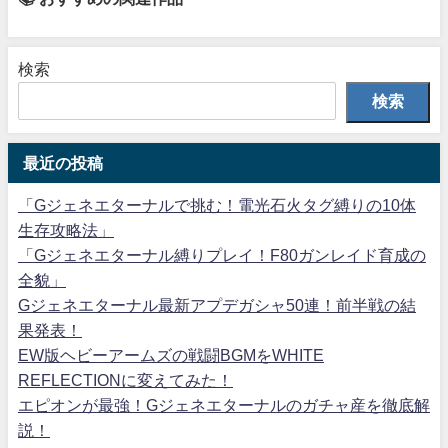
検索
検索
最近の投稿
「Gジェネエターナルで挑む！電光石火タグ縛りの10体
生存攻略法」
「Gジェネエターナル縛りプレイ！F80ガンレイド育成の
全貌」
Gジェネエターナル最新アプデガシャ50連！前半戦の結
果発表！
EW版ヘビーアームズの戦闘BGMをWHITE
REFLECTIONに変えてみた！
エピオンが最強！Gジェネエターナルのガチャ産を徹底解
説！