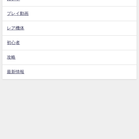
プレイ動画
レア機体
初心者
攻略
最新情報
Gジェネエターナル攻略動画まとめ速報 All Rights Reserved.