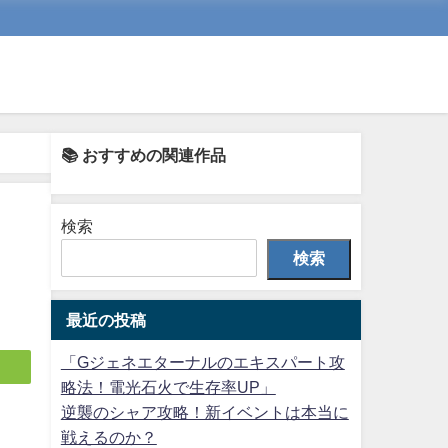
📚 おすすめの関連作品
検索
検索
最近の投稿
「Gジェネエターナルのエキスパート攻
略法！電光石火で生存率UP」
逆襲のシャア攻略！新イベントは本当に
戦えるのか？