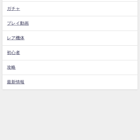
ガチャ
プレイ動画
レア機体
初心者
攻略
最新情報
Gジェネエターナル攻略動画まとめ速報 All Rights Reserved.