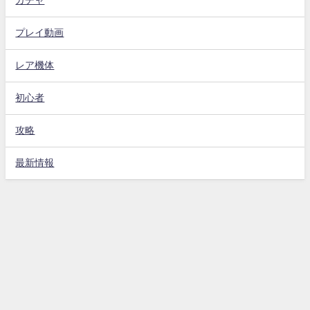
ガチャ
プレイ動画
レア機体
初心者
攻略
最新情報
Gジェネエターナル攻略動画まとめ速報 All Rights Reserved.