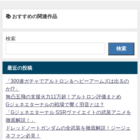
📚 おすすめの関連作品
検索
検索
最近の投稿
「300連ガチャでアルトロン＆ヘビーアームズは出るの
か!?」
無凸五飛の支援火力11万超！アルトロン評価まとめ
Gジェネエターナルの戦場で響く羽音とは？
「Gジェネエターナル SSRヴァイエイトの武装アニメを
徹底解説！」
ドレッドノートガンダムの全武装を徹底解説！ジージェ
ネファン必見！