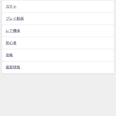
ガチャ
プレイ動画
レア機体
初心者
攻略
最新情報
Gジェネエターナル攻略動画まとめ速報 All Rights Reserved.