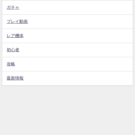
ガチャ
プレイ動画
レア機体
初心者
攻略
最新情報
Gジェネエターナル攻略動画まとめ速報 All Rights Reserved.