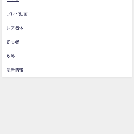
プレイ動画
レア機体
初心者
攻略
最新情報
Gジェネエターナル攻略動画まとめ速報 All Rights Reserved.