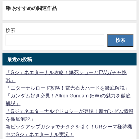
📚 おすすめの関連作品
検索
検索
最近の投稿
「Gジェネエターナル攻略！爆死ショーとEWガチャ挑
戦」
「エターナルロード攻略！電光石火ハードを徹底解説」
「ガンダム好き必見！Altron Gundam (EW)の魅力を徹底
解説」
「Gジェネエターナルでドロシーが登場！新ガンダム情報
を徹底解説」
新ピックアップガシャでナタクを引く！URシーマ様待機
中のGジェネエターナル実況！