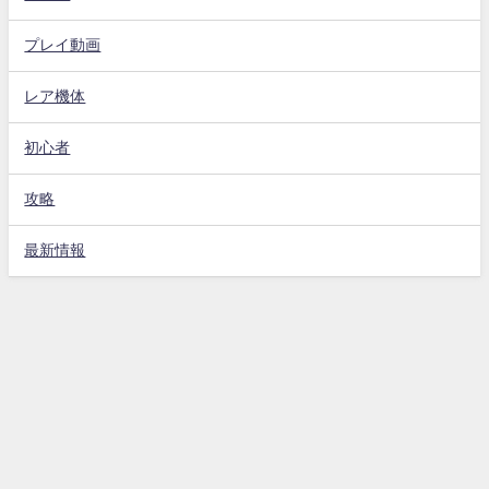
プレイ動画
レア機体
初心者
攻略
最新情報
Gジェネエターナル攻略動画まとめ速報 All Rights Reserved.