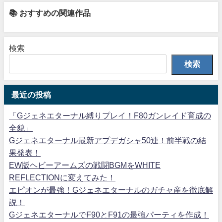
📚 おすすめの関連作品
検索
検索
最近の投稿
「Gジェネエターナル縛りプレイ！F80ガンレイド育成の
全貌」
Gジェネエターナル最新アプデガシャ50連！前半戦の結
果発表！
EW版ヘビーアームズの戦闘BGMをWHITE
REFLECTIONに変えてみた！
エピオンが最強！Gジェネエターナルのガチャ産を徹底解
説！
GジェネエターナルでF90とF91の最強パーティを作成！