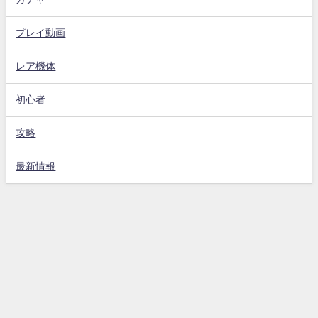
プレイ動画
レア機体
初心者
攻略
最新情報
Gジェネエターナル攻略動画まとめ速報 All Rights Reserved.