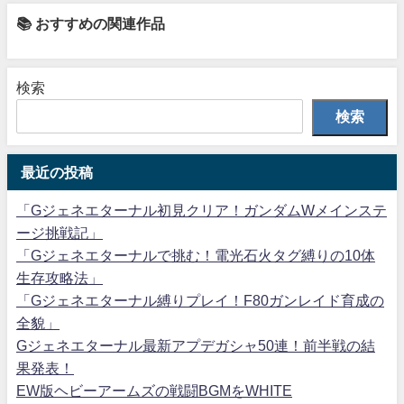
📚 おすすめの関連作品
検索
検索
最近の投稿
「Gジェネエターナル初見クリア！ガンダムWメインステ
ージ挑戦記」
「Gジェネエターナルで挑む！電光石火タグ縛りの10体
生存攻略法」
「Gジェネエターナル縛りプレイ！F80ガンレイド育成の
全貌」
Gジェネエターナル最新アプデガシャ50連！前半戦の結
果発表！
EW版ヘビーアームズの戦闘BGMをWHITE