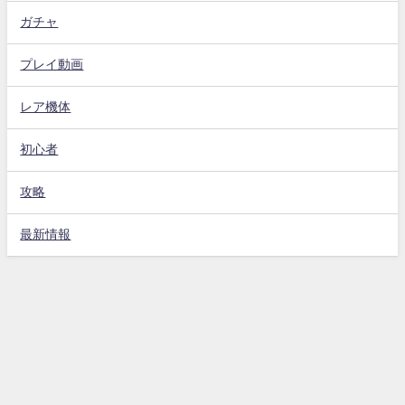
ガチャ
プレイ動画
レア機体
初心者
攻略
最新情報
Gジェネエターナル攻略動画まとめ速報 All Rights Reserved.