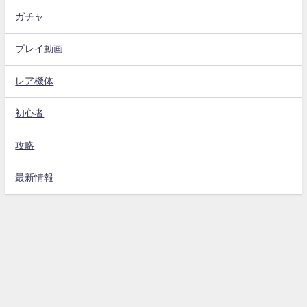
ガチャ
プレイ動画
レア機体
初心者
攻略
最新情報
Gジェネエターナル攻略動画まとめ速報 All Rights Reserved.