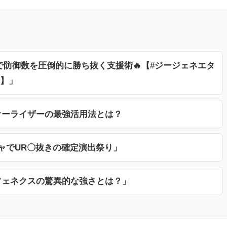
防御数を圧倒的に勝ち抜く支援術🔥【#ジージェネエタ
抜き】」
オーライザーの最強活用法とは？
ャでUR〇抜きの確定演出祭り」
フェネクスの驚異的な強さとは？」