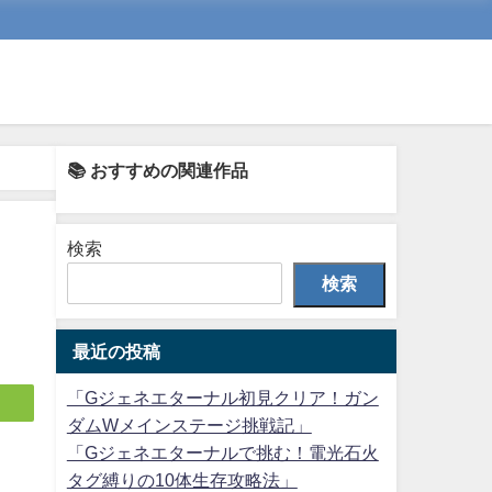
📚 おすすめの関連作品
検索
」
検索
最近の投稿
「Gジェネエターナル初見クリア！ガン
ダムWメインステージ挑戦記」
「Gジェネエターナルで挑む！電光石火
タグ縛りの10体生存攻略法」