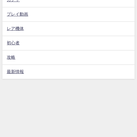
プレイ動画
レア機体
初心者
攻略
最新情報
Gジェネエターナル攻略動画まとめ速報 All Rights Reserved.