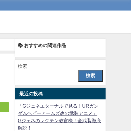
📚 おすすめの関連作品
検索
検索
最近の投稿
「Gジェネエターナルで見る！URガン
ダムヘビーアームズ改の武装アニメ」
Gジェネのレクテン教官機！全武装徹底
解説！