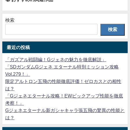
検索
検索
最近の投稿
「ガズアル戦闘編！Gジェネの魅力を徹底解説」
「SDガンダムGジェネ エターナル特別ミッション攻略
Vol.279！」
限定アルトロン五飛の性能徹底評価！ゼロカスとの相性
は？
「Gジェネエターナル攻略！EWピックアップ性能を徹底
考察！」
Gジェネエターナル新ガシャキャラ張五飛の驚異の性能と
は？