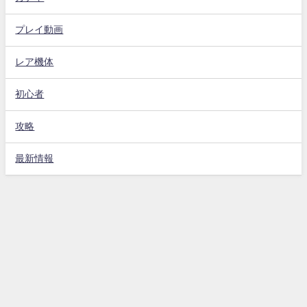
プレイ動画
レア機体
初心者
攻略
最新情報
Gジェネエターナル攻略動画まとめ速報 All Rights Reserved.