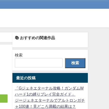
📚 おすすめの関連作品
検索
検索
最近の投稿
「Gジェネエターナル攻略！ガンダムW
ハード1の縛りプレイ完全ガイド」
ジージェネエターナルでアルトロンガチ
ャ100連！見どころ満載の結果は？