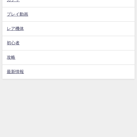
プレイ動画
レア機体
初心者
攻略
最新情報
Gジェネエターナル攻略動画まとめ速報 All Rights Reserved.