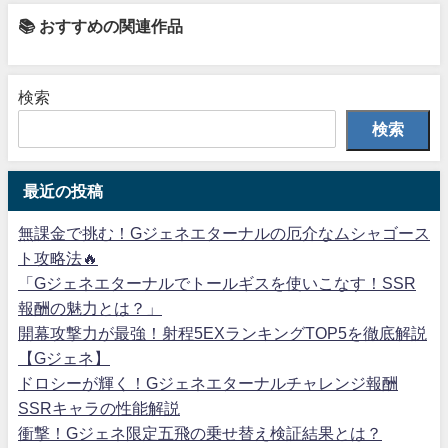
📚 おすすめの関連作品
検索
検索
最近の投稿
無課金で挑む！Gジェネエターナルの厄介なムシャゴース
ト攻略法🔥
「Gジェネエターナルでトールギスを使いこなす！SSR
報酬の魅力とは？」
開幕攻撃力が最強！射程5EXランキングTOP5を徹底解説
【Gジェネ】
ドロシーが輝く！Gジェネエターナルチャレンジ報酬
SSRキャラの性能解説
衝撃！Gジェネ限定五飛の乗せ替え検証結果とは？