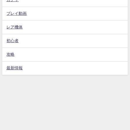
プレイ動画
レア機体
初心者
攻略
最新情報
Gジェネエターナル攻略動画まとめ速報 All Rights Reserved.